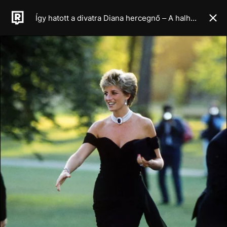
Így hatott a divatra Diana hercegnő – A halhatatlan stílusikon öröksége, a minimalista, szabad és rebellis ruhatár titka