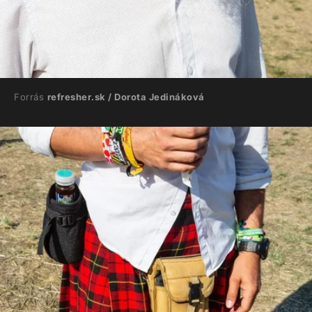
Forrás
refresher.sk / Dorota Jedináková