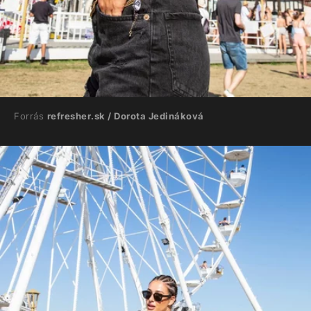
Forrás
refresher.sk / Dorota Jedináková