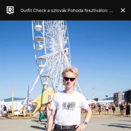
Outfit Check a szlovák Pohoda fesztiválon: van, aki 20 éve ugyanarra a skót szoknyára, más a 4000 eurós Dior táskára esküszik