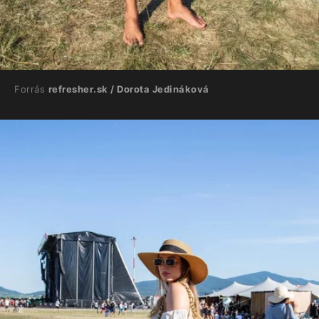
Forrás
refresher.sk / Dorota Jedináková