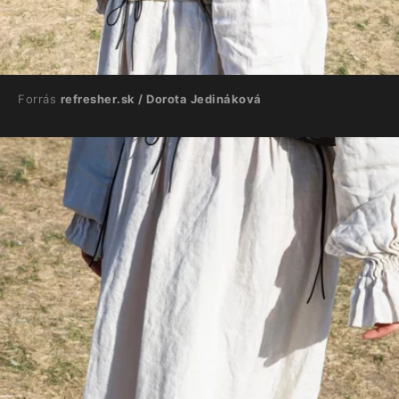
Forrás
refresher.sk / Dorota Jedináková