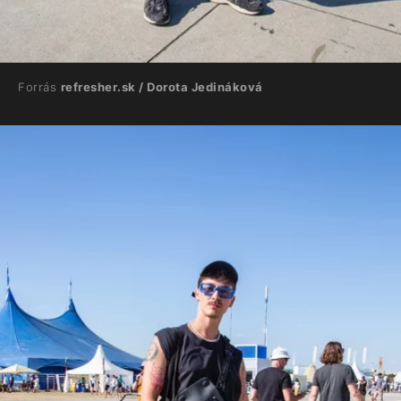
Forrás
refresher.sk / Dorota Jedináková