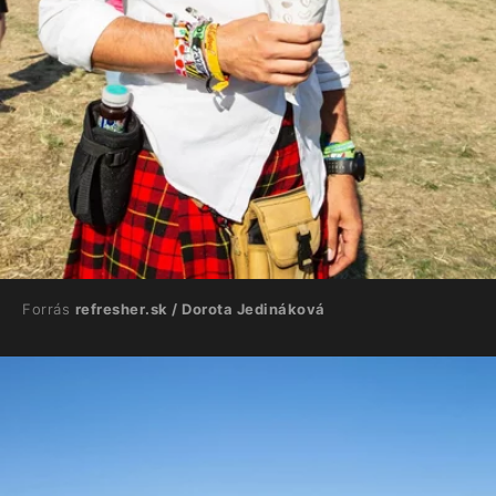
Forrás
refresher.sk / Dorota Jedináková