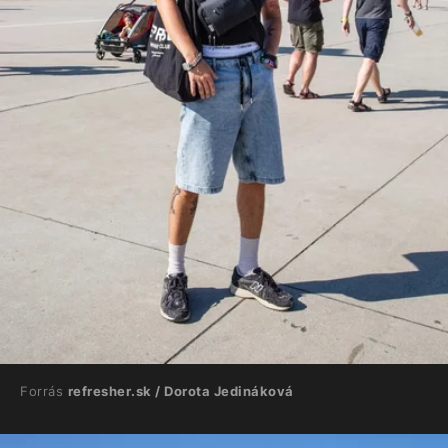
Forrás
refresher.sk / Dorota Jedináková