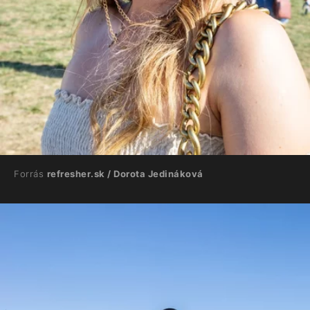
Forrás
refresher.sk / Dorota Jedináková