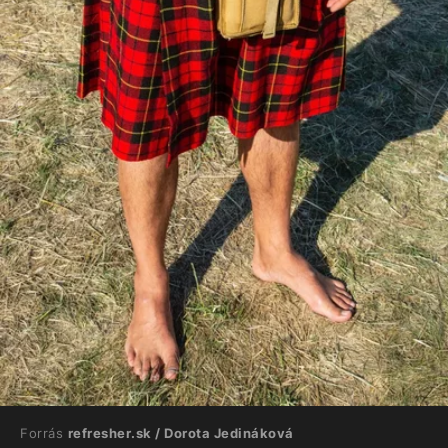
Forrás
refresher.sk / Dorota Jedináková