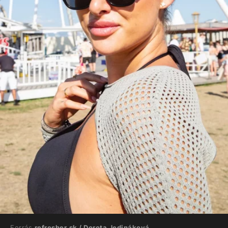
Forrás
refresher.sk / Dorota Jedináková