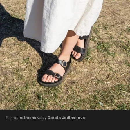
Forrás
refresher.sk / Dorota Jedináková