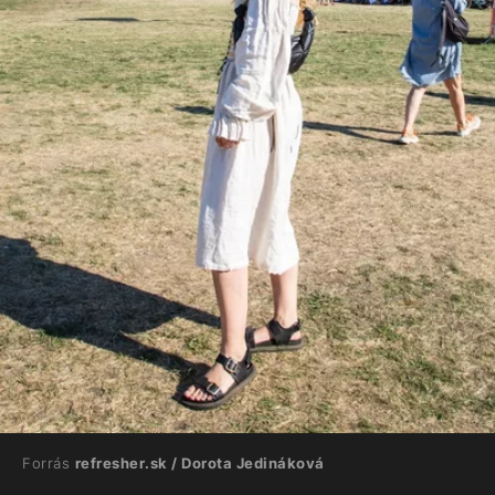
Forrás
refresher.sk / Dorota Jedináková