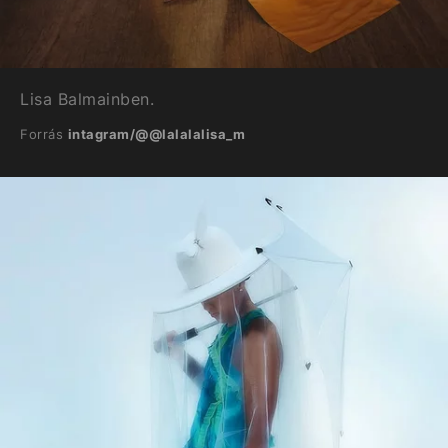
Lisa Balmainben.
Forrás
intagram/@@lalalalisa_m