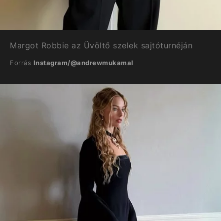
Margot Robbie az Üvöltő szelek sajtóturnéján
Forrás
Instagram/@andrewmukamal