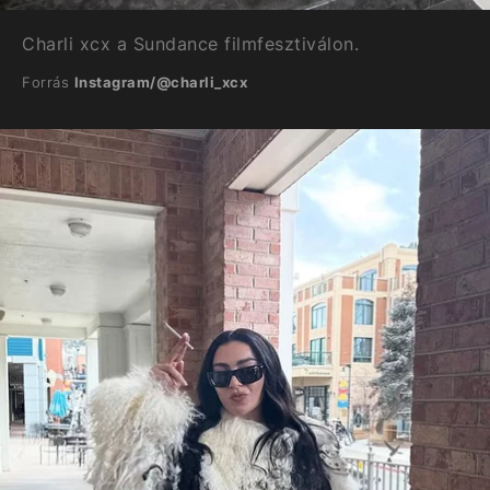
Charli xcx a Sundance filmfesztiválon.
Forrás
Instagram/@charli_xcx