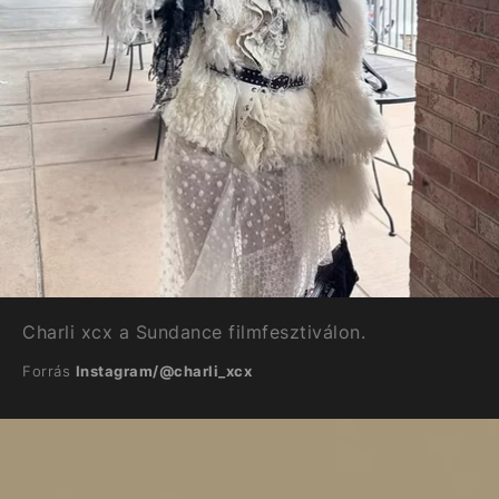
Charli xcx a Sundance filmfesztiválon.
Forrás
Instagram/@charli_xcx