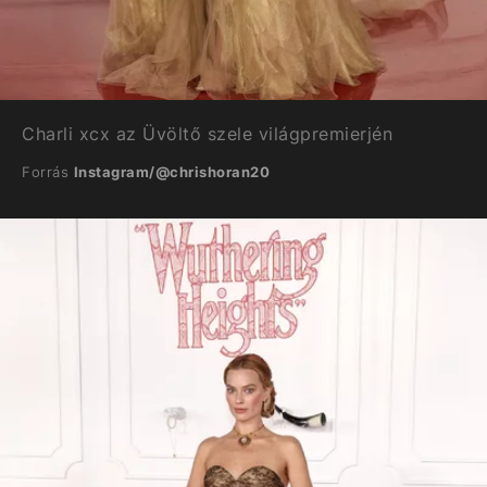
Charli xcx az Üvöltő szele világpremierjén
Forrás
Instagram/@chrishoran20