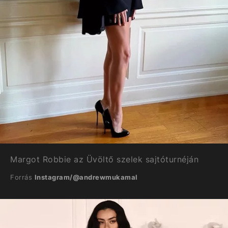
Margot Robbie az Üvöltő szelek sajtóturnéján
Forrás
Instagram/@andrewmukamal