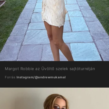
Margot Robbie az Üvöltő szelek sajtóturnéján
Forrás
Instagram/@andrewmukamal