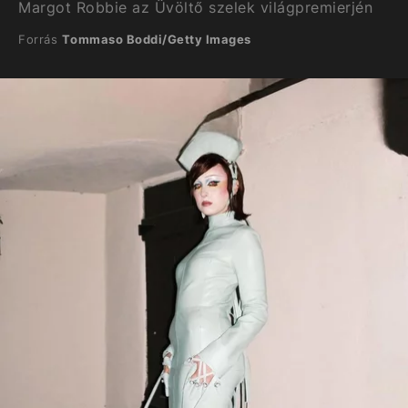
Margot Robbie az Üvöltő szelek világpremierjén
Forrás
Tommaso Boddi/Getty Images