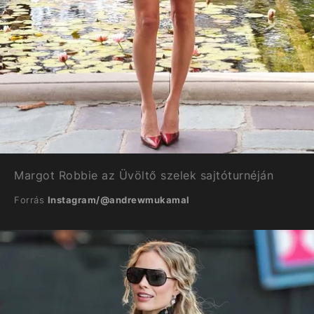
Margot Robbie az Üvöltő szelek sajtóturnéján
Forrás
Instagram/@andrewmukamal