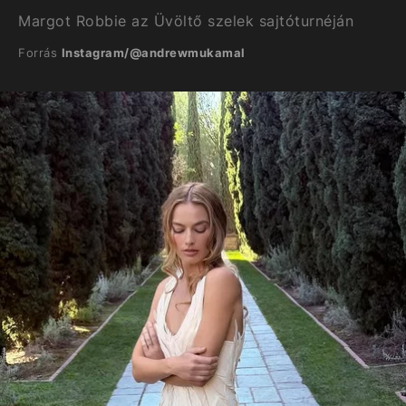
Margot Robbie az Üvöltő szelek sajtóturnéján
Forrás
Instagram/@andrewmukamal