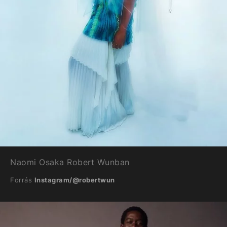
Naomi Osaka Robert Wunban
Forrás
Instagram/@robertwun