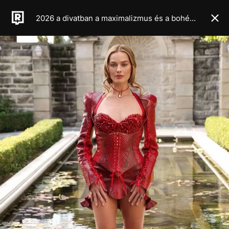
2026 a divatban a maximalizmus és a bohém élet éve lesz, legalábbis a legújabb haute couture kollekciók alapján