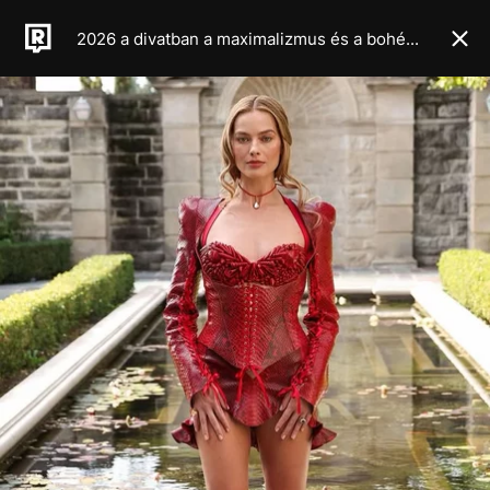
2026 a divatban a maximalizmus és a bohém élet éve lesz, legalábbis a legújabb haute couture kollekciók alapján