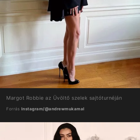
Margot Robbie az Üvöltő szelek sajtóturnéján
Forrás
Instagram/@andrewmukamal