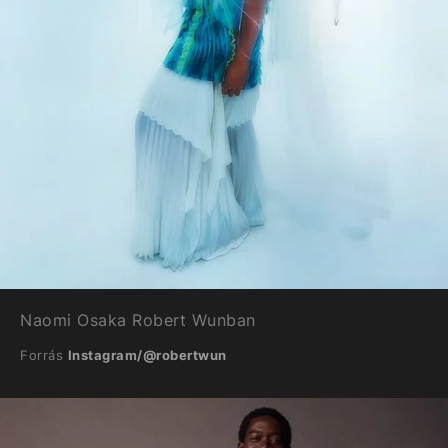
Naomi Osaka Robert Wunban
Forrás
Instagram/@robertwun