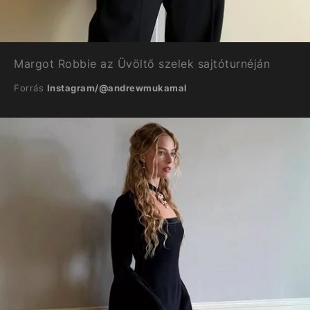
Margot Robbie az Üvöltő szelek sajtóturnéján
Forrás
Instagram/@andrewmukamal