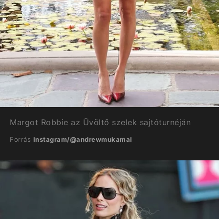
Margot Robbie az Üvöltő szelek sajtóturnéján
Forrás
Instagram/@andrewmukamal