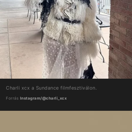
Charli xcx a Sundance filmfesztiválon.
Forrás
Instagram/@charli_xcx