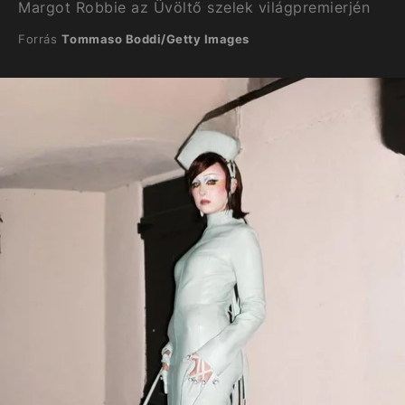
Margot Robbie az Üvöltő szelek világpremierjén
Forrás
Tommaso Boddi/Getty Images