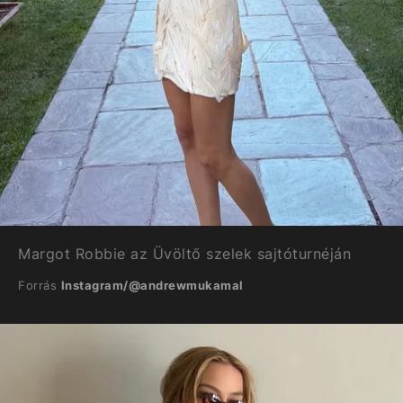
Margot Robbie az Üvöltő szelek sajtóturnéján
Forrás
Instagram/@andrewmukamal