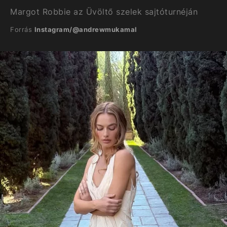
Margot Robbie az Üvöltő szelek sajtóturnéján
Forrás
Instagram/@andrewmukamal