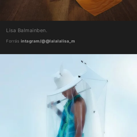
Lisa Balmainben.
Forrás
intagram/@@lalalalisa_m