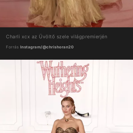
Charli xcx az Üvöltő szele világpremierjén
Forrás
Instagram/@chrishoran20