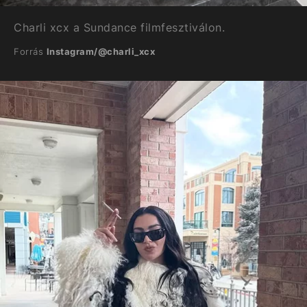
Charli xcx a Sundance filmfesztiválon.
Forrás
Instagram/@charli_xcx