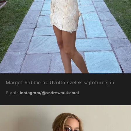
Margot Robbie az Üvöltő szelek sajtóturnéján
Forrás
Instagram/@andrewmukamal