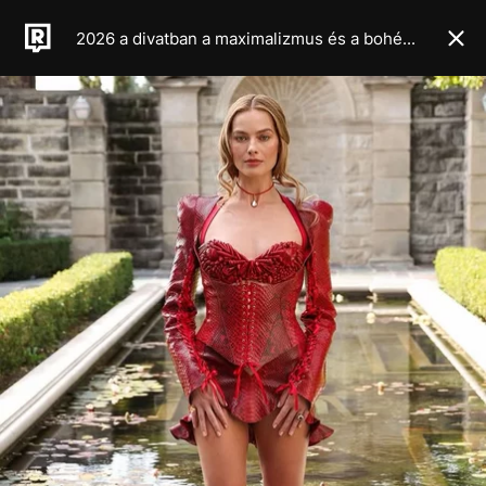
2026 a divatban a maximalizmus és a bohém élet éve lesz, legalábbis a legújabb haute couture kollekciók alapján