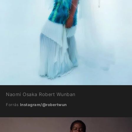
Naomi Osaka Robert Wunban
Forrás
Instagram/@robertwun