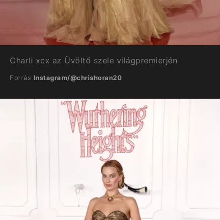
Charli xcx az Üvöltő szele világpremierjén
Forrás
Instagram/@chrishoran20