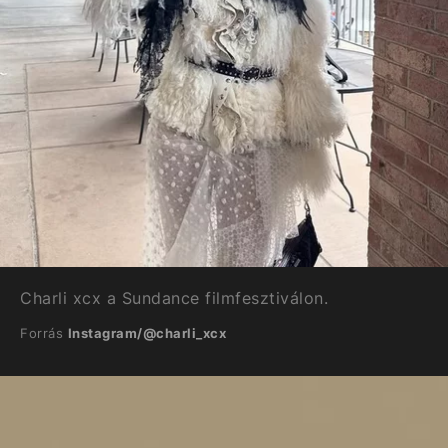
Charli xcx a Sundance filmfesztiválon.
Forrás
Instagram/@charli_xcx