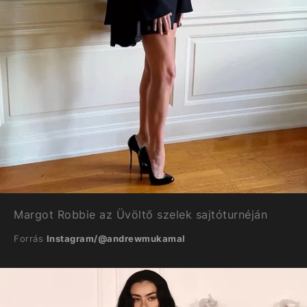
Margot Robbie az Üvöltő szelek sajtóturnéján
Forrás
Instagram/@andrewmukamal