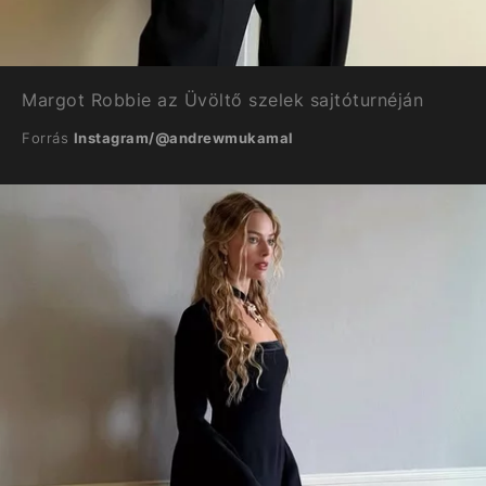
Margot Robbie az Üvöltő szelek sajtóturnéján
Forrás
Instagram/@andrewmukamal