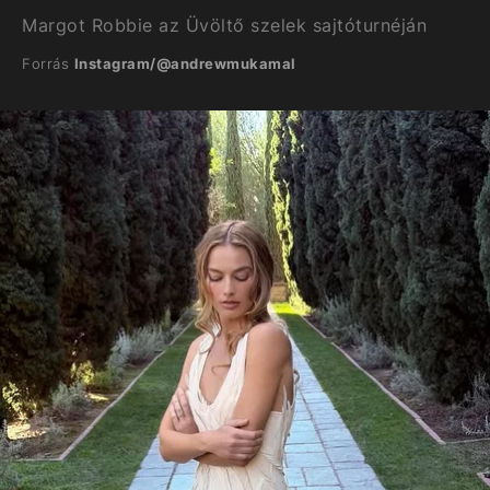
Margot Robbie az Üvöltő szelek sajtóturnéján
Forrás
Instagram/@andrewmukamal