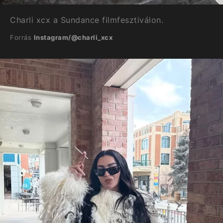
Charli xcx a Sundance filmfesztiválon.
Forrás
Instagram/@charli_xcx