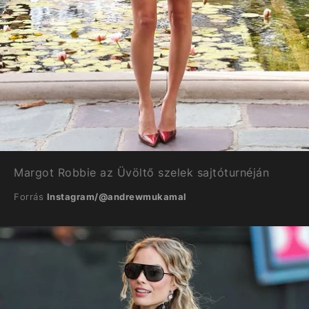
Margot Robbie az Üvöltő szelek sajtóturnéján
Forrás
Instagram/@andrewmukamal