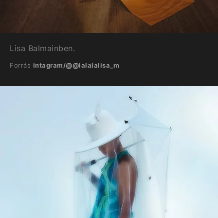
Lisa Balmainben.
Forrás
intagram/@@lalalalisa_m