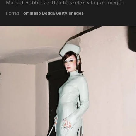
Margot Robbie az Üvöltő szelek világpremierjén
Forrás
Tommaso Boddi/Getty Images