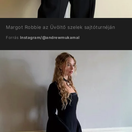
Margot Robbie az Üvöltő szelek sajtóturnéján
Forrás
Instagram/@andrewmukamal