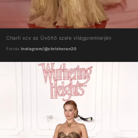
Charli xcx az Üvöltő szele világpremierjén
Forrás
Instagram/@chrishoran20