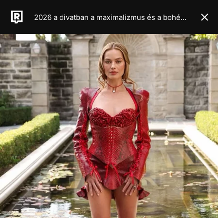
2026 a divatban a maximalizmus és a bohém élet éve lesz, legalábbis a legújabb haute couture kollekciók alapján