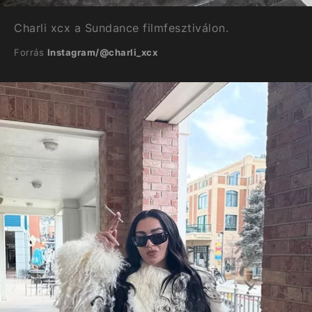
Charli xcx a Sundance filmfesztiválon.
Forrás
Instagram/@charli_xcx