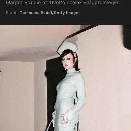
Margot Robbie az Üvöltő szelek világpremierjén
Forrás
Tommaso Boddi/Getty Images