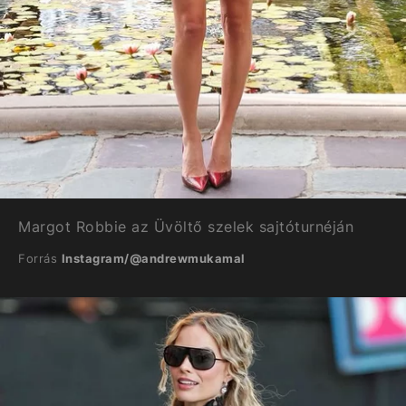
Margot Robbie az Üvöltő szelek sajtóturnéján
Forrás
Instagram/@andrewmukamal