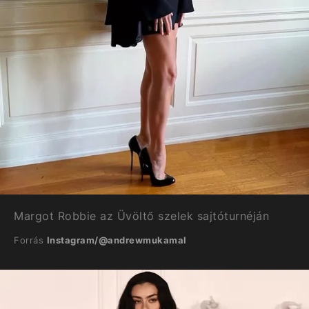
Margot Robbie az Üvöltő szelek sajtóturnéján
Forrás
Instagram/@andrewmukamal