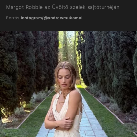
Margot Robbie az Üvöltő szelek sajtóturnéján
Forrás
Instagram/@andrewmukamal