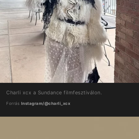
Charli xcx a Sundance filmfesztiválon.
Forrás
Instagram/@charli_xcx