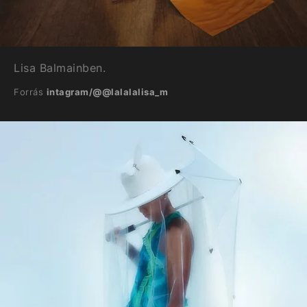
Lisa Balmainben.
Forrás
intagram/@@lalalalisa_m