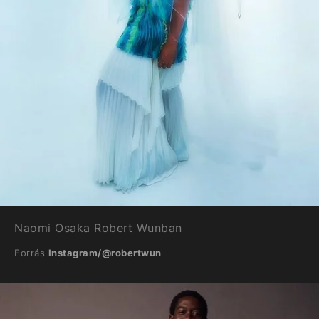
Naomi Osaka Robert Wunban
Forrás
Instagram/@robertwun