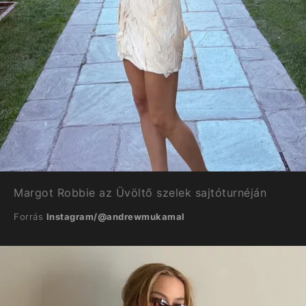
Margot Robbie az Üvöltő szelek sajtóturnéján
Forrás
Instagram/@andrewmukamal