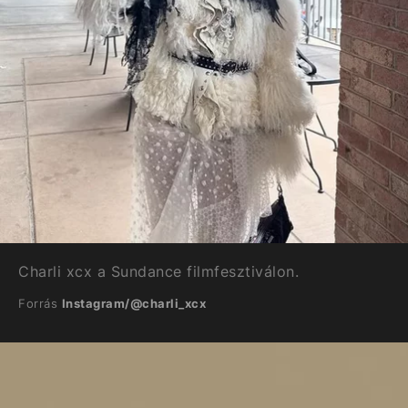
Charli xcx a Sundance filmfesztiválon.
Forrás
Instagram/@charli_xcx