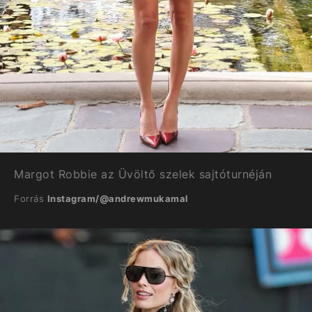
Margot Robbie az Üvöltő szelek sajtóturnéján
Forrás
Instagram/@andrewmukamal