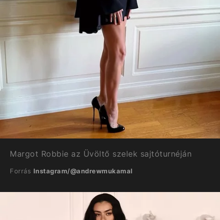
Margot Robbie az Üvöltő szelek sajtóturnéján
Forrás
Instagram/@andrewmukamal