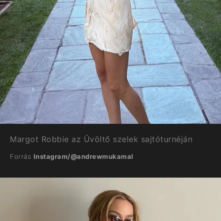
Margot Robbie az Üvöltő szelek sajtóturnéján
Forrás
Instagram/@andrewmukamal