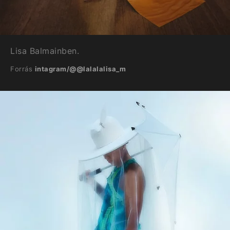
Lisa Balmainben.
Forrás
intagram/@@lalalalisa_m