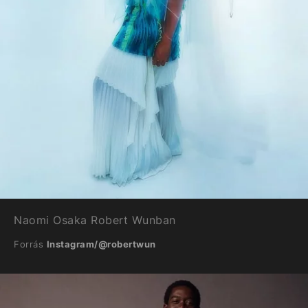
Naomi Osaka Robert Wunban
Forrás
Instagram/@robertwun