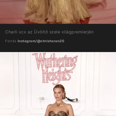
Charli xcx az Üvöltő szele világpremierjén
Forrás
Instagram/@chrishoran20