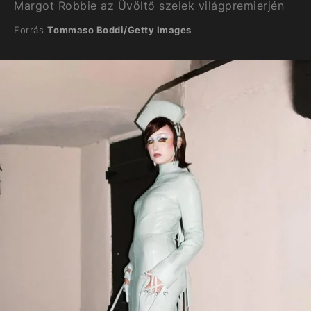
Margot Robbie az Üvöltő szelek világpremierjén
Forrás
Tommaso Boddi/Getty Images