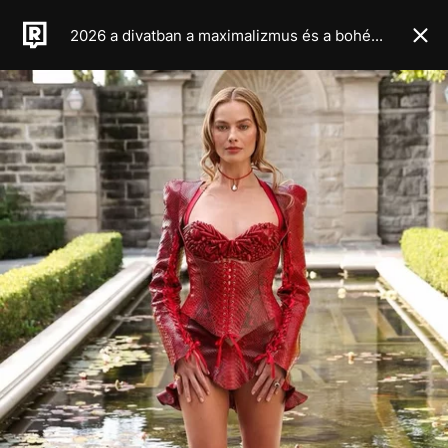
2026 a divatban a maximalizmus és a bohém élet éve lesz, legalábbis a legújabb haute couture kollekciók alapján