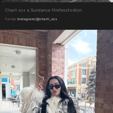
Charli xcx a Sundance filmfesztiválon.
Forrás
Instagram/@charli_xcx