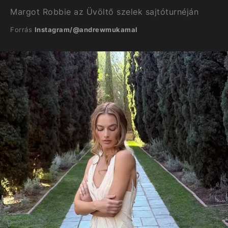
Margot Robbie az Üvöltő szelek sajtóturnéján
Forrás
Instagram/@andrewmukamal