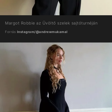
Margot Robbie az Üvöltő szelek sajtóturnéján
Forrás
Instagram/@andrewmukamal