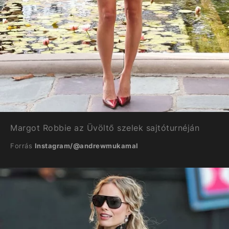
Margot Robbie az Üvöltő szelek sajtóturnéján
Forrás
Instagram/@andrewmukamal