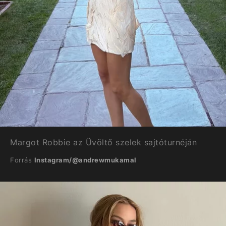
Margot Robbie az Üvöltő szelek sajtóturnéján
Forrás
Instagram/@andrewmukamal