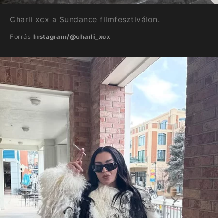
Charli xcx a Sundance filmfesztiválon.
Forrás
Instagram/@charli_xcx