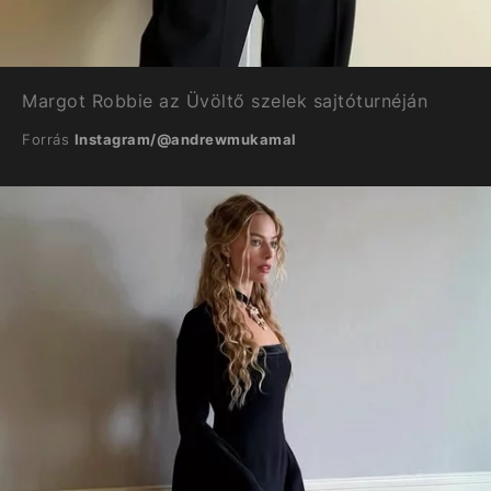
Margot Robbie az Üvöltő szelek sajtóturnéján
Forrás
Instagram/@andrewmukamal