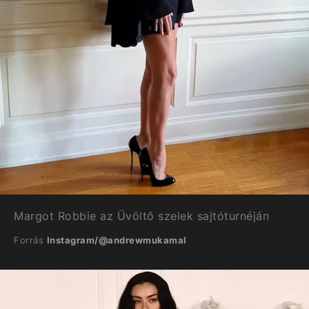
Margot Robbie az Üvöltő szelek sajtóturnéján
Forrás
Instagram/@andrewmukamal