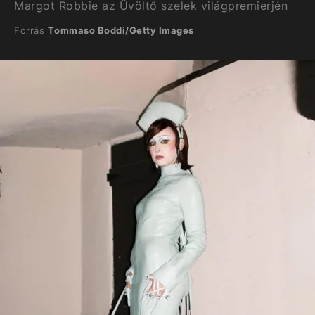
Margot Robbie az Üvöltő szelek világpremierjén
Forrás
Tommaso Boddi/Getty Images