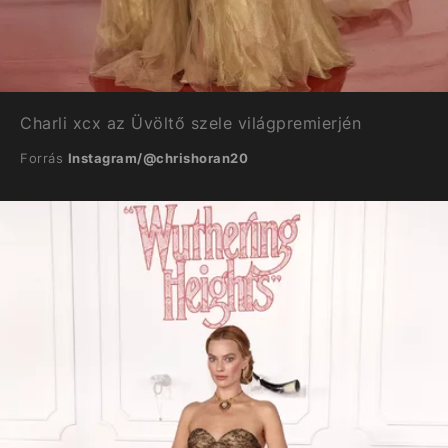
Charli xcx az Üvöltő szele világpremierjén
Forrás
Instagram/@chrishoran20