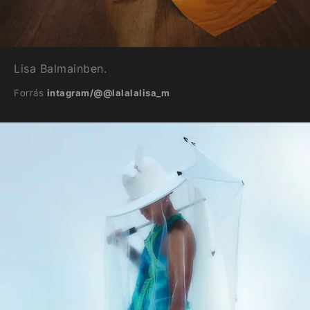
Lisa Balmainben.
Forrás
intagram/@@lalalalisa_m