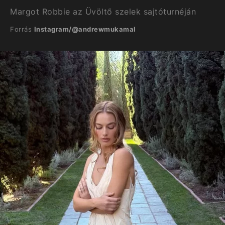
Margot Robbie az Üvöltő szelek sajtóturnéján
Forrás
Instagram/@andrewmukamal