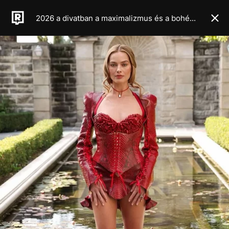
2026 a divatban a maximalizmus és a bohém élet éve lesz, legalábbis a legújabb haute couture kollekciók alapján