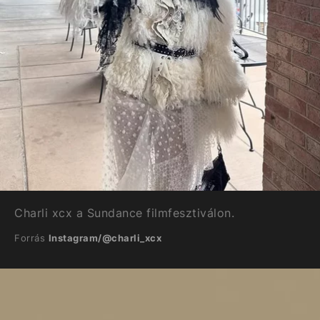
Charli xcx a Sundance filmfesztiválon.
Forrás
Instagram/@charli_xcx