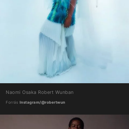
Naomi Osaka Robert Wunban
Forrás
Instagram/@robertwun