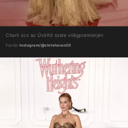
Charli xcx az Üvöltő szele világpremierjén
Forrás
Instagram/@chrishoran20