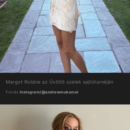
Margot Robbie az Üvöltő szelek sajtóturnéján
Forrás
Instagram/@andrewmukamal