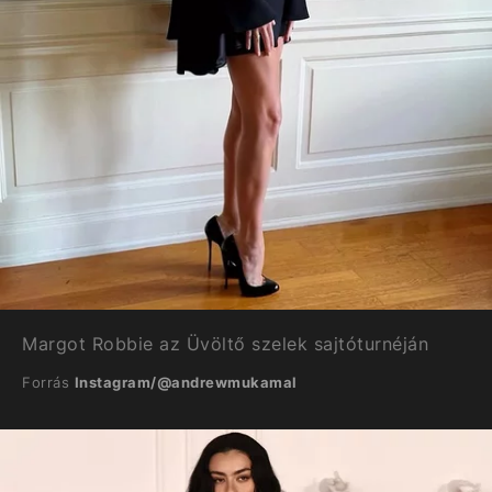
Margot Robbie az Üvöltő szelek sajtóturnéján
Forrás
Instagram/@andrewmukamal