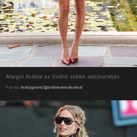
Margot Robbie az Üvöltő szelek sajtóturnéján
Forrás
Instagram/@andrewmukamal