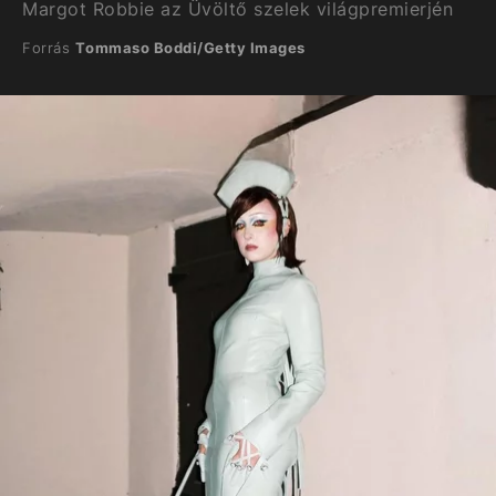
Margot Robbie az Üvöltő szelek világpremierjén
Forrás
Tommaso Boddi/Getty Images