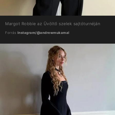
Margot Robbie az Üvöltő szelek sajtóturnéján
Forrás
Instagram/@andrewmukamal