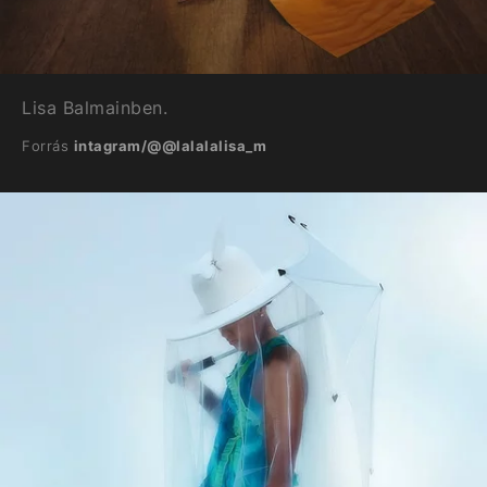
Lisa Balmainben.
Forrás
intagram/@@lalalalisa_m