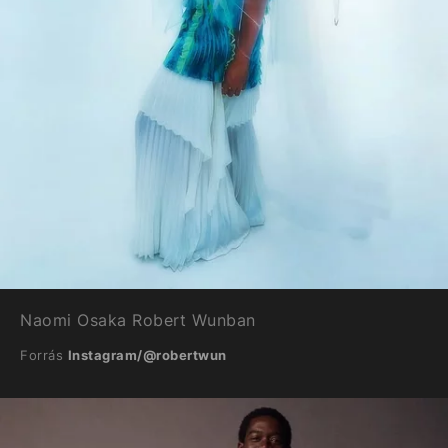
Naomi Osaka Robert Wunban
Forrás
Instagram/@robertwun