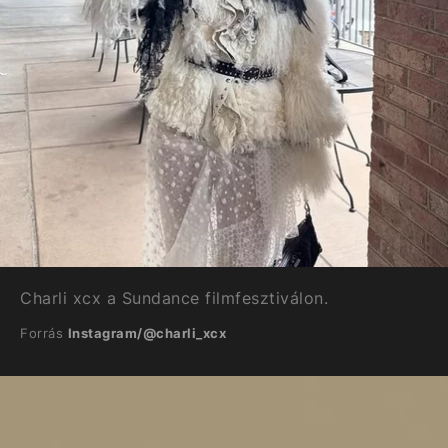
Charli xcx a Sundance filmfesztiválon.
Forrás
Instagram/@charli_xcx