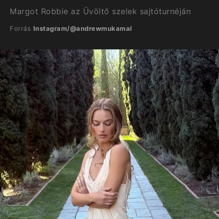
Margot Robbie az Üvöltő szelek sajtóturnéján
Forrás
Instagram/@andrewmukamal