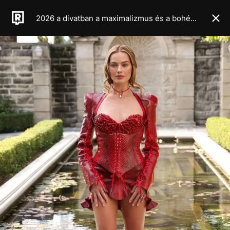
2026 a divatban a maximalizmus és a bohém élet éve lesz, legalábbis a legújabb haute couture kollekciók alapján