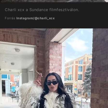
Charli xcx a Sundance filmfesztiválon.
Forrás
Instagram/@charli_xcx