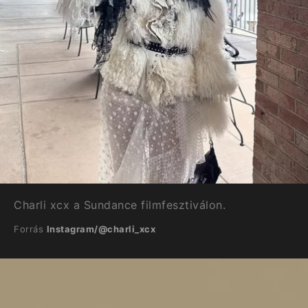
Charli xcx a Sundance filmfesztiválon.
Forrás
Instagram/@charli_xcx