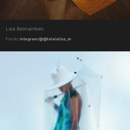
Lisa Balmainben.
Forrás
intagram/@@lalalalisa_m