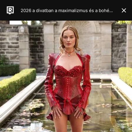
2026 a divatban a maximalizmus és a bohém élet éve lesz, legalábbis a legújabb haute couture kollekciók alapján