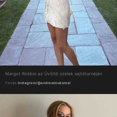
Margot Robbie az Üvöltő szelek sajtóturnéján
Forrás
Instagram/@andrewmukamal