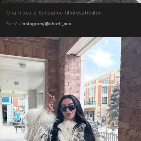
Charli xcx a Sundance filmfesztiválon.
Forrás
Instagram/@charli_xcx