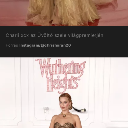
Charli xcx az Üvöltő szele világpremierjén
Forrás
Instagram/@chrishoran20