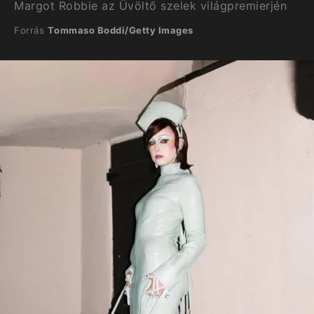
Margot Robbie az Üvöltő szelek világpremierjén
Forrás
Tommaso Boddi/Getty Images