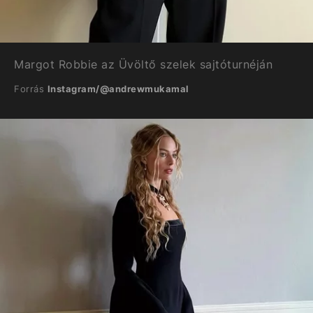
Margot Robbie az Üvöltő szelek sajtóturnéján
Forrás
Instagram/@andrewmukamal