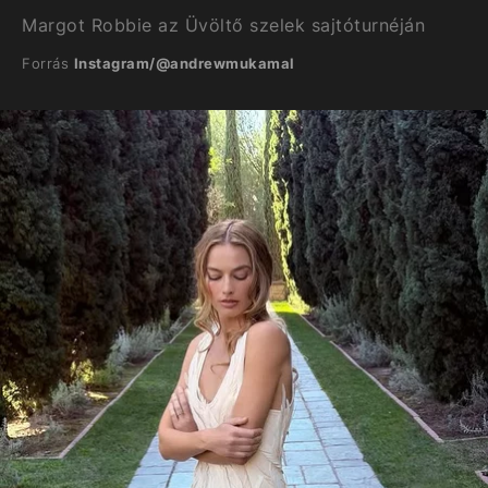
Margot Robbie az Üvöltő szelek sajtóturnéján
Forrás
Instagram/@andrewmukamal