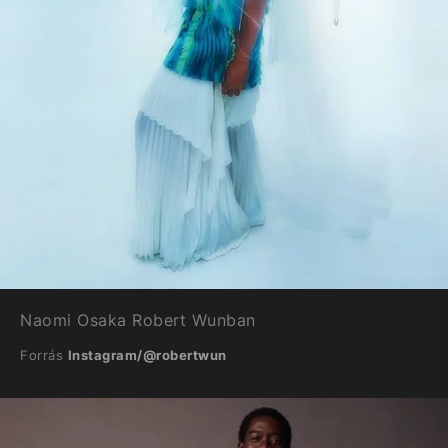
Naomi Osaka Robert Wunban
Forrás
Instagram/@robertwun