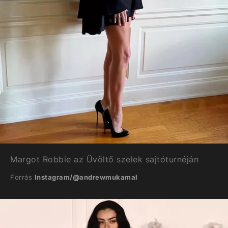
Margot Robbie az Üvöltő szelek sajtóturnéján
Forrás
Instagram/@andrewmukamal