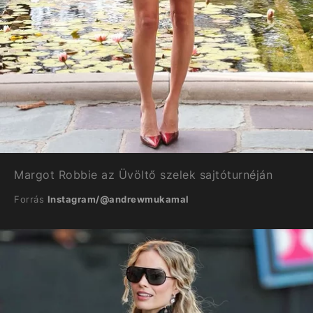
Margot Robbie az Üvöltő szelek sajtóturnéján
Forrás
Instagram/@andrewmukamal