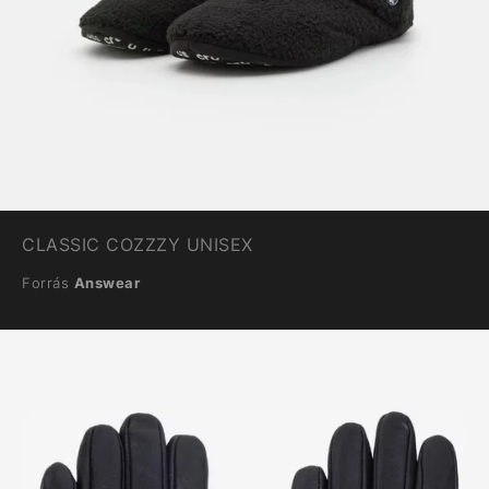
CLASSIC COZZZY UNISEX
Forrás
Answear