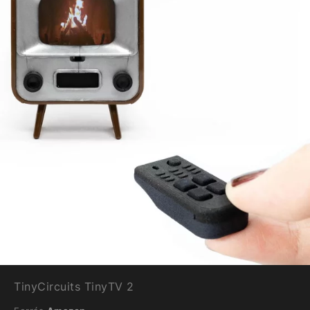
TinyCircuits TinyTV 2